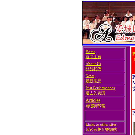
Home
P
返回主頁
About Us
關於我們
News
P
最新消息
Past Performances
過去的表演
Articles
專題特稿
P
Links to other sites
其它有趣音樂網站